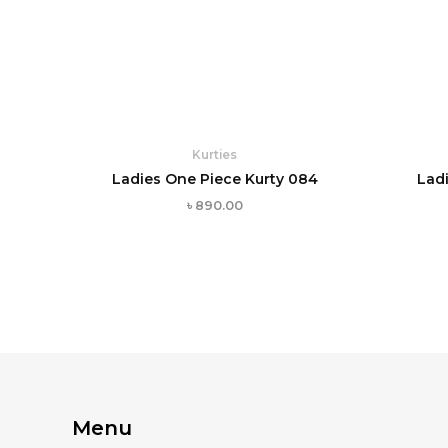
Kurties
Ladies One Piece Kurty 084
Lad
৳
890.00
Menu