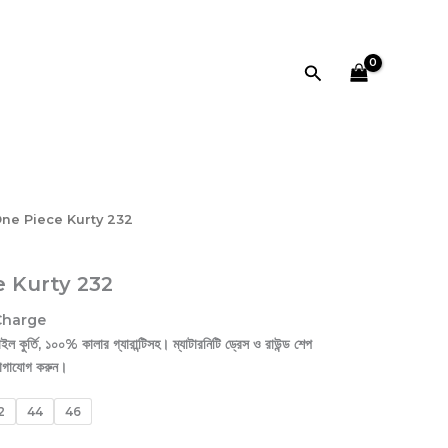
Search
One Piece Kurty 232
e Kurty 232
 Charge
 কুর্তি, ১০০% কালার গ্যারান্টিসহ। ম্যাটারনিটি ড্রেস ও রাউন্ড শেপ
যোগাযোগ করুন।
2
44
46