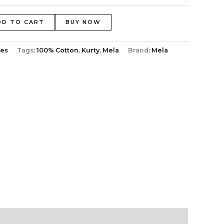
DD TO CART
BUY NOW
ies
Tags:
100% Cotton
,
Kurty
,
Mela
Brand:
Mela