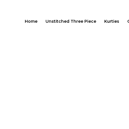
Skip
to
content
Home
Unstitched Three Piece
Kurties