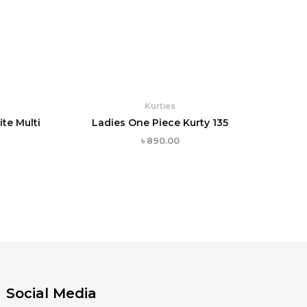
Kurties
te Multi
Ladies One Piece Kurty 135
৳
890.00
Social Media