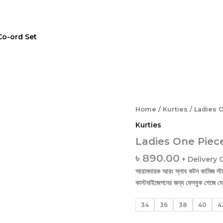
Co-ord Set
Ladies
Home
/
Kurties
/ Ladies 
One
Kurties
Piece
Kurty
Ladies One Piec
232
৳
890.00
quantity
+ Delivery
আরামদায়ক আরং স্লাব কটন কামিজ স্টাইল
কাস্টমাইজেশনের জন্য ফেসবুক পেজে 
34
36
38
40
4