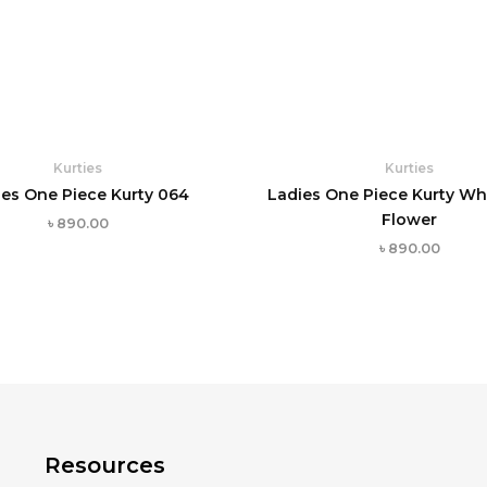
Kurties
Kurties
ies One Piece Kurty 064
Ladies One Piece Kurty Whi
Flower
৳
890.00
৳
890.00
Resources