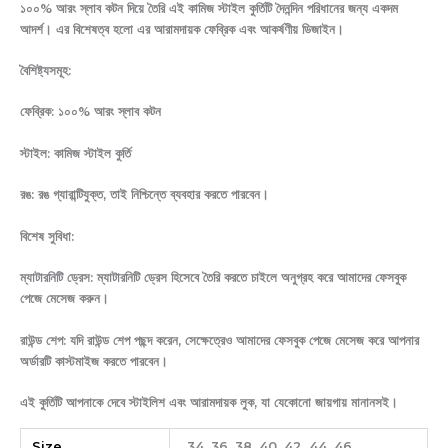
১০০% আরং স্লাব কটন দিয়ে তৈরি এই কামিজ স্টাইল কুর্তিটি দৈনন্দিন পরিধানের জন্য একদম
আদর্শ। এর বিশেষত্ব হলো এর আরামদায়ক ফেব্রিক এবং আকর্ষণীয় ডিজাইন।
বৈশিষ্ট্যসমূহ:
ফেব্রিক: ১০০% আরং স্লাব কটন
স্টাইল: কামিজ স্টাইল কুর্তি
রঙ: রঙ গ্যারান্টিযুক্ত, তাই নিশ্চিন্তে ব্যবহার করতে পারবেন।
বিশেষ সুবিধা:
ম্যাটারনিটি ড্রেস: ম্যাটারনিটি ড্রেস হিসেবে তৈরি করতে চাইলে অনুগ্রহ করে আমাদের ফেসবুক
পেজে মেসেজ করুন।
রাউন্ড শেপ: যদি রাউন্ড শেপ পছন্দ করেন, সেক্ষেত্রেও আমাদের ফেসবুক পেজে মেসেজ করে আপনার
অর্ডারটি কাস্টমাইজ করতে পারবেন।
এই কুর্তিটি আপনাকে দেবে স্টাইলিশ এবং আরামদায়ক লুক, যা যেকোনো জায়গায় মানানসই।
Size
34, 36, 38, 40, 42, 44, 46