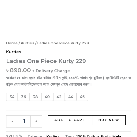
Home
/
Kurties
/ Ladies One Piece Kurty 229
Kurties
Ladies One Piece Kurty 229
৳
890.00
+ Delivery Charge
আরামদায়ক আরং স্লাব কটন কামিজ স্টাইল কুর্তি, ১০০% কালার গ্যারান্টিসহ। ম্যাটারনিটি ড্রেস ও
রাউন্ড শেপ কাস্টমাইজেশনের জন্য ফেসবুক পেজে যোগাযোগ করুন।
34
36
38
40
42
44
46
ADD TO CART
BUY NOW
-
+
SKU:
N/A
Category:
Kurties
Tags:
100% Cotton
,
Kurty
,
Mela