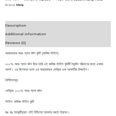
Brand:
Mela
Description
Additional information
Reviews (0)
আরামদায়ক আরং স্লাব কটন কুর্তি (কামিজ স্টাইল)
১০০% আরং স্লাব কটন দিয়ে তৈরি এই কামিজ স্টাইল কুর্তিটি দৈনন্দিন পরিধানের জন্য একদম
আদর্শ। এর বিশেষত্ব হলো এর আরামদায়ক ফেব্রিক এবং আকর্ষণীয় ডিজাইন।
বৈশিষ্ট্যসমূহ:
ফেব্রিক: ১০০% আরং স্লাব কটন
স্টাইল: কামিজ স্টাইল কুর্তি
রঙ: রঙ গ্যারান্টিযুক্ত, তাই নিশ্চিন্তে ব্যবহার করতে পারবেন।