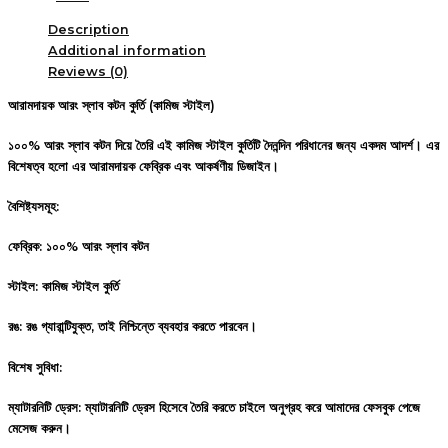
Description
Additional information
Reviews (0)
আরামদায়ক আরং স্লাব কটন কুর্তি (কামিজ স্টাইল)
১০০% আরং স্লাব কটন দিয়ে তৈরি এই কামিজ স্টাইল কুর্তিটি দৈনন্দিন পরিধানের জন্য একদম আদর্শ। এর
বিশেষত্ব হলো এর আরামদায়ক ফেব্রিক এবং আকর্ষণীয় ডিজাইন।
বৈশিষ্ট্যসমূহ:
ফেব্রিক: ১০০% আরং স্লাব কটন
স্টাইল: কামিজ স্টাইল কুর্তি
রঙ: রঙ গ্যারান্টিযুক্ত, তাই নিশ্চিন্তে ব্যবহার করতে পারবেন।
বিশেষ সুবিধা:
ম্যাটারনিটি ড্রেস: ম্যাটারনিটি ড্রেস হিসেবে তৈরি করতে চাইলে অনুগ্রহ করে আমাদের ফেসবুক পেজে
মেসেজ করুন।