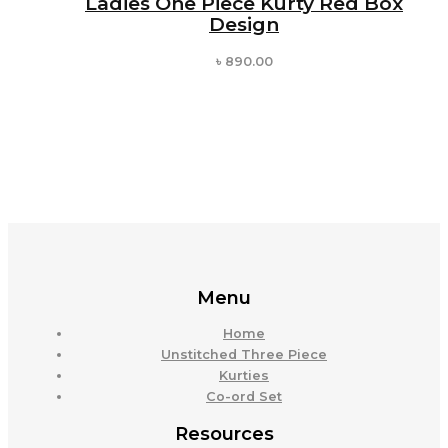
Ladies One Piece Kurty Red Box
Design
৳
890.00
Menu
Home
Unstitched Three Piece
Kurties
Co-ord Set
Resources