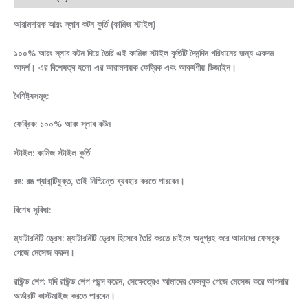
আরামদায়ক আরং স্লাব কটন কুর্তি (কামিজ স্টাইল)
১০০% আরং স্লাব কটন দিয়ে তৈরি এই কামিজ স্টাইল কুর্তিটি দৈনন্দিন পরিধানের জন্য একদম
আদর্শ। এর বিশেষত্ব হলো এর আরামদায়ক ফেব্রিক এবং আকর্ষণীয় ডিজাইন।
বৈশিষ্ট্যসমূহ:
ফেব্রিক: ১০০% আরং স্লাব কটন
স্টাইল: কামিজ স্টাইল কুর্তি
রঙ: রঙ গ্যারান্টিযুক্ত, তাই নিশ্চিন্তে ব্যবহার করতে পারবেন।
বিশেষ সুবিধা:
ম্যাটারনিটি ড্রেস: ম্যাটারনিটি ড্রেস হিসেবে তৈরি করতে চাইলে অনুগ্রহ করে আমাদের ফেসবুক
পেজে মেসেজ করুন।
রাউন্ড শেপ: যদি রাউন্ড শেপ পছন্দ করেন, সেক্ষেত্রেও আমাদের ফেসবুক পেজে মেসেজ করে আপনার
অর্ডারটি কাস্টমাইজ করতে পারবেন।