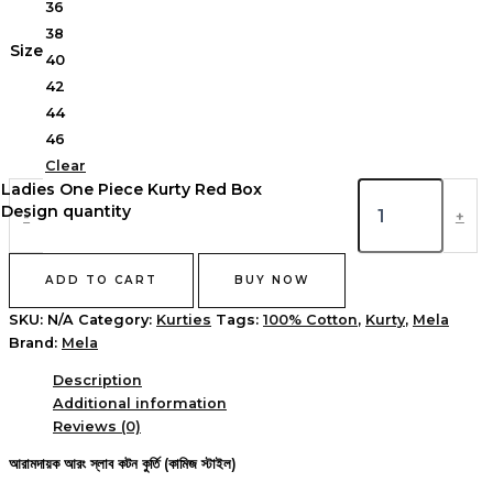
36
38
Size
40
42
44
46
Clear
Ladies One Piece Kurty Red Box
Design quantity
-
+
ADD TO CART
BUY NOW
SKU:
N/A
Category:
Kurties
Tags:
100% Cotton
,
Kurty
,
Mela
Brand:
Mela
Description
Additional information
Reviews (0)
আরামদায়ক আরং স্লাব কটন কুর্তি (কামিজ স্টাইল)