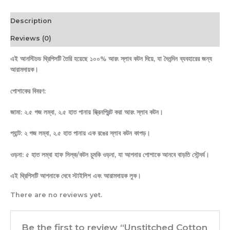
Description
Reviews (0)
এই আনস্টিচড থ্রিপিসটি তৈরি হয়েছে ১০০% আরং স্লাব কটন দিয়ে, যা দৈনন্দিন ব্যবহারের জন্য
আরামদায়ক।
পোশাকের বিবরণ:
জামা: ২.৫ গজ লম্বা, ২.৫ হাত পানায় স্ক্রিনপ্রিন্ট করা আরং স্লাব কটন।
প্যান্ট: ২ গজ লম্বা, ২.৫ হাত পানায় এক রঙের স্লাব কটন কাপড়।
ওড়না: ৫ হাত লম্বা হাফ সিল্ক/কটন চুমকি ওড়না, যা আপনার পোশাকে আনবে বাড়তি সৌন্দর্য।
এই থ্রিপিসটি আপনাকে দেবে স্টাইলিশ এবং আরামদায়ক লুক।
There are no reviews yet.
Be the first to review “Unstitched Cotton