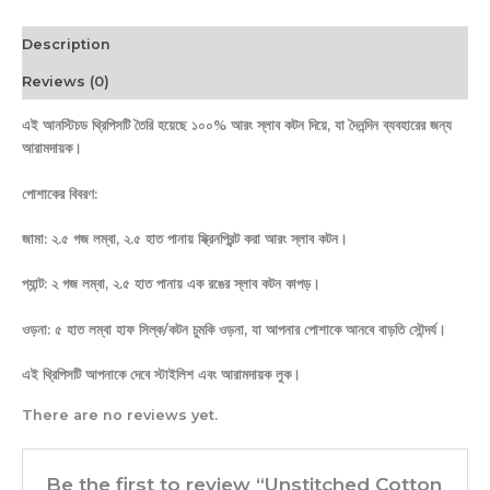
Description
Reviews (0)
এই আনস্টিচড থ্রিপিসটি তৈরি হয়েছে ১০০% আরং স্লাব কটন দিয়ে, যা দৈনন্দিন ব্যবহারের জন্য
আরামদায়ক।
পোশাকের বিবরণ:
জামা: ২.৫ গজ লম্বা, ২.৫ হাত পানায় স্ক্রিনপ্রিন্ট করা আরং স্লাব কটন।
প্যান্ট: ২ গজ লম্বা, ২.৫ হাত পানায় এক রঙের স্লাব কটন কাপড়।
ওড়না: ৫ হাত লম্বা হাফ সিল্ক/কটন চুমকি ওড়না, যা আপনার পোশাকে আনবে বাড়তি সৌন্দর্য।
এই থ্রিপিসটি আপনাকে দেবে স্টাইলিশ এবং আরামদায়ক লুক।
There are no reviews yet.
Be the first to review “Unstitched Cotton