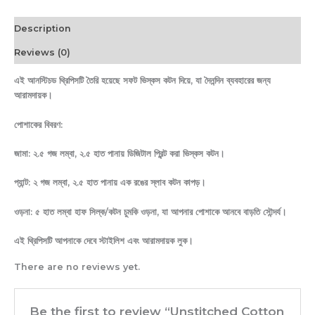
Description
Reviews (0)
এই আনস্টিচড থ্রিপিসটি তৈরি হয়েছে সফট ভিস্কস কটন দিয়ে, যা দৈনন্দিন ব্যবহারের জন্য
আরামদায়ক।
পোশাকের বিবরণ:
জামা: ২.৫ গজ লম্বা, ২.৫ হাত পানায় ডিজিটাল প্রিন্ট করা ভিস্কস কটন।
প্যান্ট: ২ গজ লম্বা, ২.৫ হাত পানায় এক রঙের স্লাব কটন কাপড়।
ওড়না: ৫ হাত লম্বা হাফ সিল্ক/কটন চুমকি ওড়না, যা আপনার পোশাকে আনবে বাড়তি সৌন্দর্য।
এই থ্রিপিসটি আপনাকে দেবে স্টাইলিশ এবং আরামদায়ক লুক।
There are no reviews yet.
Be the first to review “Unstitched Cotton