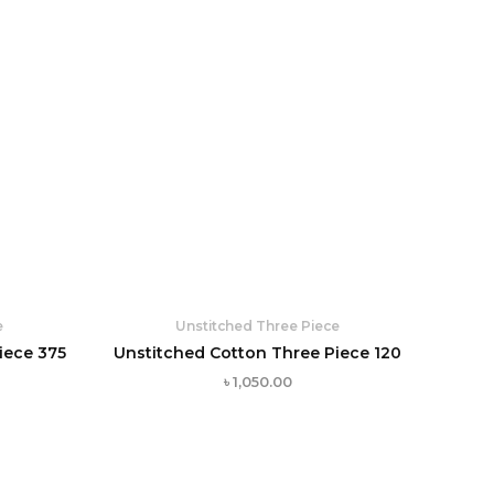
e
Unstitched Three Piece
iece 375
Unstitched Cotton Three Piece 120
৳
1,050.00