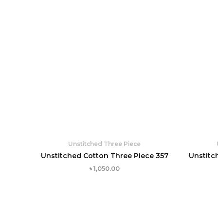
Unstitched Three Piece
Unstitched Cotton Three Piece 357
Unstitc
৳
1,050.00