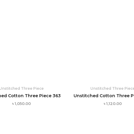
Unstitched Three Piece
Unstitched Three Piec
hed Cotton Three Piece 363
Unstitched Cotton Three P
৳
1,050.00
৳
1,120.00