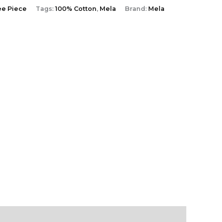
ee Piece
Tags:
100% Cotton
,
Mela
Brand:
Mela