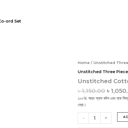
413
qua
Co-ord Set
Origin
Unstitched
Home
/
Unstitched Three
Cotton
price
Unstitched Three Piece
Three
was:
Piece
Unstitched Cott
৳ 1,150.
413
৳
1,150.00
৳
1,050
quantity
১০০% আরং স্লাব কটন এবং হাফ সিল্ক/
সেরা।
A
-
+