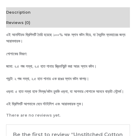
Description
Reviews (0)
এই আনস্টিচড থ্রিপিসটি তৈরি হয়েছে ১০০% আরং স্লাব কটন দিয়ে, যা দৈনন্দিন ব্যবহারের জন্য
আরামদায়ক।
পোশাকের বিবরণ:
জামা: ২.৫ গজ লম্বা, ২.৫ হাত পানায় স্ক্রিনপ্রিন্ট করা আরং স্লাব কটন।
প্যান্ট: ২ গজ লম্বা, ২.৫ হাত পানায় এক রঙের স্লাব কটন কাপড়।
ওড়না: ৫ হাত লম্বা হাফ সিল্ক/কটন চুমকি ওড়না, যা আপনার পোশাকে আনবে বাড়তি সৌন্দর্য।
এই থ্রিপিসটি আপনাকে দেবে স্টাইলিশ এবং আরামদায়ক লুক।
There are no reviews yet.
Be the first to review “Unstitched Cotton