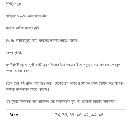
বৈশিষ্ট্যসমূহ:
ফেব্রিক: ১০০% আরং স্লাব কটন
স্টাইল: কামিজ স্টাইল কুর্তি
রঙ: রঙ গ্যারান্টিযুক্ত, তাই নিশ্চিন্তে ব্যবহার করতে পারবেন।
বিশেষ সুবিধা:
ম্যাটারনিটি ড্রেস: ম্যাটারনিটি ড্রেস হিসেবে তৈরি করতে চাইলে অনুগ্রহ করে আমাদের ফেসবুক
পেজে মেসেজ করুন।
রাউন্ড শেপ: যদি রাউন্ড শেপ পছন্দ করেন, সেক্ষেত্রেও আমাদের ফেসবুক পেজে মেসেজ করে আপনার
অর্ডারটি কাস্টমাইজ করতে পারবেন।
এই কুর্তিটি আপনাকে দেবে স্টাইলিশ এবং আরামদায়ক লুক, যা যেকোনো জায়গায় মানানসই।
Size
34, 36, 38, 40, 42, 44, 46