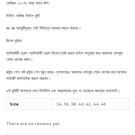
ফেব্রিক: ১০০% আরং স্লাব কটন
স্টাইল: কামিজ স্টাইল কুর্তি
রঙ: রঙ গ্যারান্টিযুক্ত, তাই নিশ্চিন্তে ব্যবহার করতে পারবেন।
বিশেষ সুবিধা:
ম্যাটারনিটি ড্রেস: ম্যাটারনিটি ড্রেস হিসেবে তৈরি করতে চাইলে অনুগ্রহ করে আমাদের ফেসবুক
পেজে মেসেজ করুন।
রাউন্ড শেপ: যদি রাউন্ড শেপ পছন্দ করেন, সেক্ষেত্রেও আমাদের ফেসবুক পেজে মেসেজ করে আপনার
অর্ডারটি কাস্টমাইজ করতে পারবেন।
এই কুর্তিটি আপনাকে দেবে স্টাইলিশ এবং আরামদায়ক লুক, যা যেকোনো জায়গায় মানানসই।
Size
34, 36, 38, 40, 42, 44, 46
There are no reviews yet.