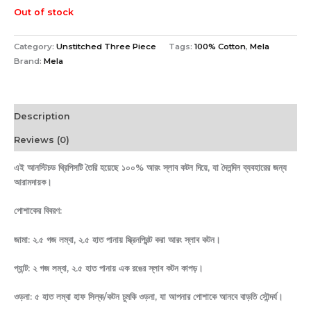
Out of stock
Category:
Unstitched Three Piece
Tags:
100% Cotton
,
Mela
Brand:
Mela
Description
Reviews (0)
এই আনস্টিচড থ্রিপিসটি তৈরি হয়েছে ১০০% আরং স্লাব কটন দিয়ে, যা দৈনন্দিন ব্যবহারের জন্য
আরামদায়ক।
পোশাকের বিবরণ:
জামা: ২.৫ গজ লম্বা, ২.৫ হাত পানায় স্ক্রিনপ্রিন্ট করা আরং স্লাব কটন।
প্যান্ট: ২ গজ লম্বা, ২.৫ হাত পানায় এক রঙের স্লাব কটন কাপড়।
ওড়না: ৫ হাত লম্বা হাফ সিল্ক/কটন চুমকি ওড়না, যা আপনার পোশাকে আনবে বাড়তি সৌন্দর্য।