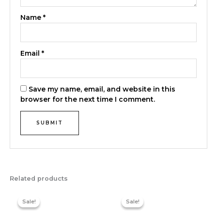
Name
*
Email
*
Save my name, email, and website in this
browser for the next time I comment.
Related products
Original
Current
Original
Current
price
price
price
price
Sale!
Sale!
Sale!
Sale!
was:
is:
was:
is:
৳ 1,150.00.
৳ 1,050.00.
৳ 1,150.00.
৳ 1,050.00.