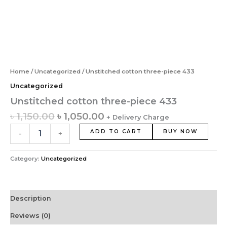
Home
/
Uncategorized
/ Unstitched cotton three-piece 433
Uncategorized
Unstitched cotton three-piece 433
৳
1,150.00
৳
1,050.00
+ Delivery Charge
ADD TO CART
BUY NOW
-
+
Category:
Uncategorized
Description
Reviews (0)