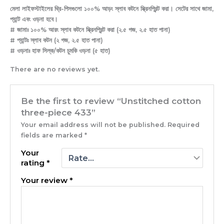
মেলা লাইফস্টাইলের থ্রি-পিসগুলো ১০০% আড়ং স্লাব কটনে স্ক্রিনপ্রিন্ট করা। সেটের সাথে জামা,
প্যান্ট এবং ওড়না হবে।
# জামাঃ ১০০% আরং স্লাব কটনে স্ক্রিনপ্রিন্ট করা (২.৫ গজ, ২.৫ হাত পানা)
# প্যান্টঃ স্লাব কটন (২ গজ, ২.৫ হাত পানা)
# ওড়নাঃ হাফ সিল্ক/কটন চুমকি ওড়না (৫ হাত)
There are no reviews yet.
Be the first to review “Unstitched cotton
three-piece 433”
Your email address will not be published.
Required
fields are marked
*
Your
rating
*
Your review
*