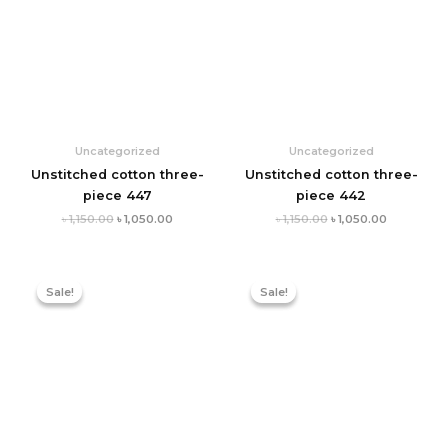
Uncategorized
Uncategorized
Unstitched cotton three-
Unstitched cotton three-
piece 447
piece 442
৳
1,150.00
৳
1,050.00
৳
1,150.00
৳
1,050.00
Original
Current
Original
Current
price
price
price
price
Sale!
Sale!
Sale!
Sale!
was:
is:
was:
is:
৳ 1,150.00.
৳ 1,050.00.
৳ 1,150.00.
৳ 1,050.00.