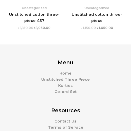
Uncategorized
Uncategorized
Unstitched cotton three-
Unstitched cotton three-
piece 437
piece
৳
1,150.00
৳
1,050.00
৳
1,150.00
৳
1,050.00
Menu
Home
Unstitched Three Piece
Kurties
Co-ord Set
Resources
Contact Us
Terms of Service