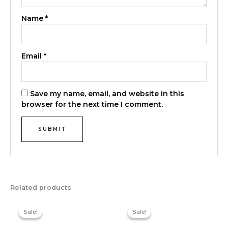
Name
*
Email
*
Save my name, email, and website in this
browser for the next time I comment.
Related products
Original
Current
Original
Current
price
price
price
price
Sale!
Sale!
Sale!
Sale!
was:
is:
was:
is:
৳ 1,150.00.
৳ 1,050.00.
৳ 1,150.00.
৳ 1,050.00.