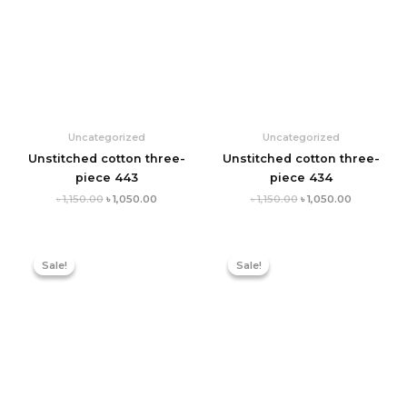
Uncategorized
Uncategorized
Unstitched cotton three-
Unstitched cotton three-
piece 443
piece 434
৳
1,150.00
৳
1,050.00
৳
1,150.00
৳
1,050.00
Original
Current
Original
Current
price
price
price
price
Sale!
Sale!
Sale!
Sale!
was:
is:
was:
is:
৳ 1,150.00.
৳ 1,050.00.
৳ 1,150.00.
৳ 1,050.00.