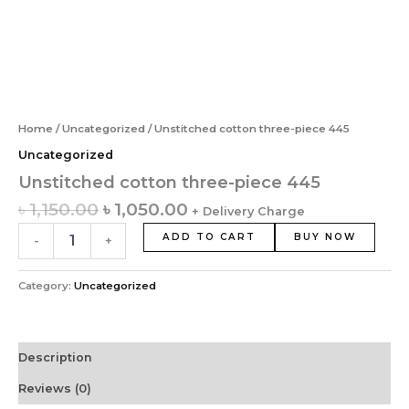
Home
/
Uncategorized
/ Unstitched cotton three-piece 445
Uncategorized
Unstitched cotton three-piece 445
৳
1,150.00
৳
1,050.00
+ Delivery Charge
ADD TO CART
BUY NOW
-
+
Category:
Uncategorized
Description
Reviews (0)