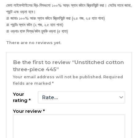
মেলা লাইফস্টাইলের থ্রি-পিসগুলো ১০০% আড়ং স্লাব কটনে স্ক্রিনপ্রিন্ট করা। সেটের সাথে জামা,
প্যান্ট এবং ওড়না হবে।
# জামাঃ ১০০% আরং স্লাব কটনে স্ক্রিনপ্রিন্ট করা (২.৫ গজ, ২.৫ হাত পানা)
# প্যান্টঃ স্লাব কটন (২ গজ, ২.৫ হাত পানা)
# ওড়নাঃ হাফ সিল্ক/কটন চুমকি ওড়না (৫ হাত)
There are no reviews yet.
Be the first to review “Unstitched cotton
three-piece 445”
Your email address will not be published.
Required
fields are marked
*
Your
rating
*
Your review
*